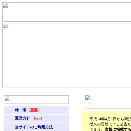
特 徴
（重要）
運営方針
New!
平成14年4月1日から商
従来の官報による公告だ
当サイトのご利用方法
つまり、
官報に掲載す