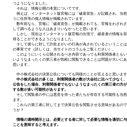
つようになりました。
それは、情報公開の本質についてです。
例えば、インターネット版官報には「破産宣告」が記載され、当然
うに住所等の個人情報が掲載されています。
数年前なら、官報に「破産宣告」が掲載されても、官報をわざわざ
して調べるような人はあまりいなかったと思います。
しかし、現在はインターネット版官報の出現で、破産者の情報を容
得ることができるようになりました。
そして彼らに対して詐欺まがいの行為が為されているということは
の事実です（詳しくは、当サイトのコラムをご覧ください）。
このようにいくら公開されるべき内容であっても利害関係者ともい
いようなまったくの第三者が気軽に閲覧できることは問題が大いにあ
思います。
中小株式会社の決算公告についても同様のことが言えると思います
中小株式会社の多くは、利害関係者の数が大会社に比べて少なく、
公告をした場合、利害関係者でもないようなまったくの第三者の方が
する数が多い可能性があります。
そして閲覧者の中には悪意を持った者たちが存在する可能性も当然
ます。
これらの第三者に対してまで決算公告を閲覧させる意味があるので
うか？
情報の適時開示とは、必要とする者に対して必要な情報を適切に与
ことを意味すると考えます。