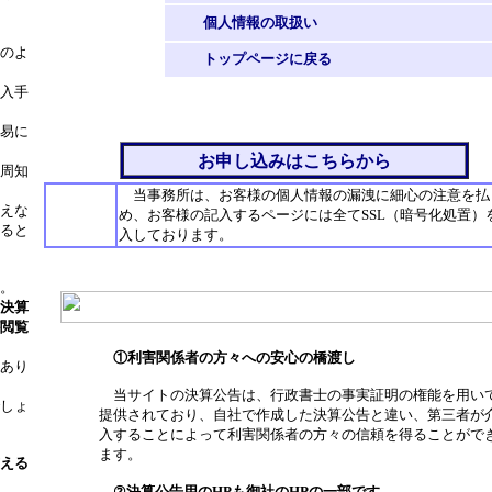
個人情報の取扱い
のよ
トップページに戻る
入手
易に
お申し込みはこちらから
周知
当事務所は、お客様の個人情報の漏洩に細心の注意を払
えな
め、お客様の記入するページには全てSSL（暗号化処置）
ると
入しております。
。
決算
閲覧
①利害関係者の方々への安心の橋渡し
あり
当サイトの決算公告は、行政書士の事実証明の権能を用い
しょ
提供されており、自社で作成した決算公告と違い、第三者が
入することによって利害関係者の方々の信頼を得ることがで
ます。
える
②決算公告用のHPも御社のHPの一部です。